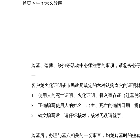
首页
>
中华永久陵园
购墓、落葬、祭扫等活动中必须注意的事项，请您务必
一、
客户凭火化证明或市民政局规定的六种认购寿穴的证明
1、使用人的死亡证明、火化证明、骨灰寄存证（迁墓凭
2、正确填写使用人的姓名、出生、死亡的确切日期，提
3、碑文填写后，请仔细核对，核对无误请签字。
二、
购墓后，办理与墓穴相关的一切事宜，均凭购墓时的整