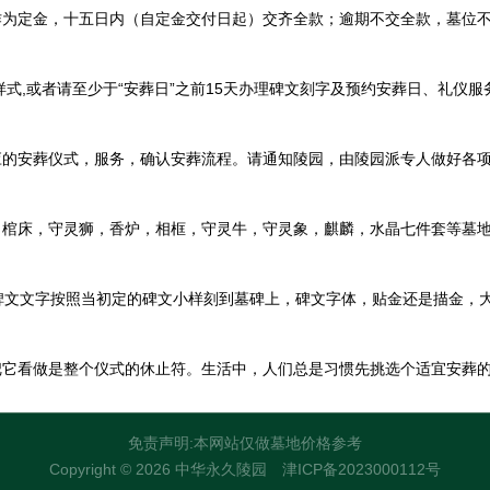
作为定金，十五日内（自定金交付日起）交齐全款；逾期不交全款，墓位
式,或者请至少于“安葬日”之前15天办理碑文刻字及预约安葬日、礼仪服
应的安葬仪式，服务，确认安葬流程。请通知陵园，由陵园派专人做好各
，棺床，守灵狮，香炉，相框，守灵牛，守灵象，麒麟，水晶七件套等墓
文文字按照当初定的碑文小样刻到墓碑上，碑文字体，贴金还是描金，大字小
把它看做是整个仪式的休止符。生活中，人们总是习惯先挑选个适宜安葬
免责声明:本网站仅做墓地价格参考
Copyright © 2026 中华永久陵园
津ICP备2023000112号