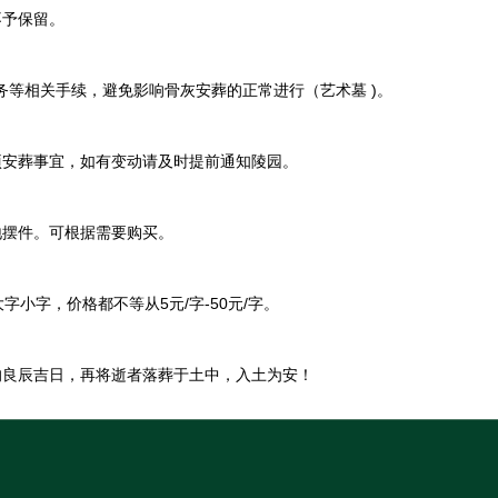
不予保留。
务等相关手续，避免影响骨灰安葬的正常进行（艺术墓 )。
项安葬事宜，如有变动请及时提前通知陵园。
地摆件。可根据需要购买。
字，价格都不等从5元/字-50元/字。
的良辰吉日，再将逝者落葬于土中，入土为安！