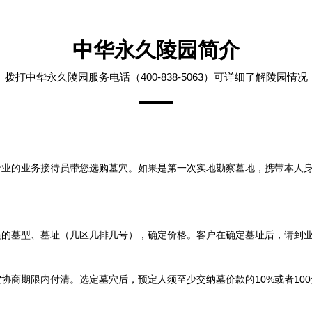
中华永久陵园简介
拨打中华永久陵园服务电话（400-838-5063）可详细了解陵园情况
专业的业务接待员带您选购墓穴。如果是第一次实地勘察墓地，携带本人
适的墓型、墓址（几区几排几号），确定价格。客户在确定墓址后，请到
协商期限内付清。选定墓穴后，预定人须至少交纳墓价款的10%或者10