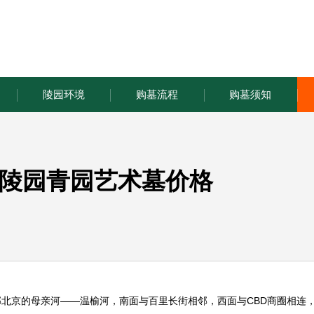
陵园环境
购墓流程
购墓须知
陵园青园艺术墓价格
北京的母亲河——温榆河，南面与百里长街相邻，西面与CBD商圈相连