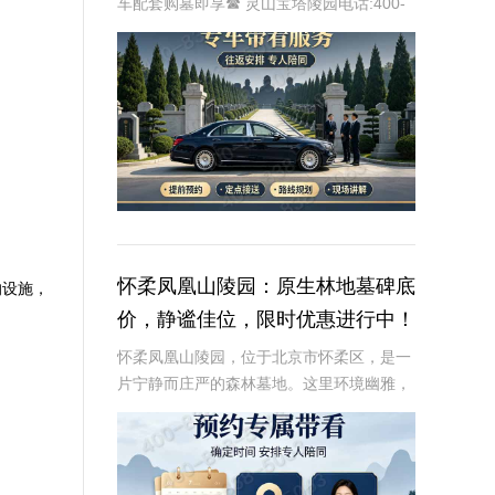
车配套购墓即享☎ 灵山宝塔陵园电话:400-
838-5063在现代社会，人们对死亡和身后
事的规划越来越重视。选择一个合适的墓
地，不仅是对逝者的尊重，也是对生者的
怀柔凤凰山陵园：原生林地墓碑底
的设施，
价，静谧佳位，限时优惠进行中！
怀柔凤凰山陵园，位于北京市怀柔区，是一
片宁静而庄严的森林墓地。这里环境幽雅，
绿树成荫，为逝者提供了一个安息的净土，
也为生者提供了一个寄托哀思的圣地。近年
来，随着人们对生命质量的追求和对环境要
求的提高，