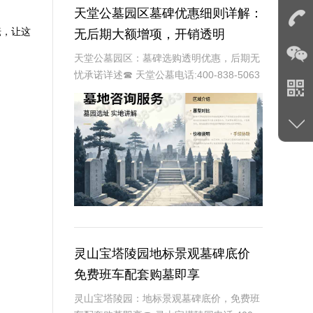
天堂公墓园区墓碑优惠细则详解：
耘，让这
无后期大额增项，开销透明
天堂公墓园区：墓碑选购透明优惠，后期无
忧承诺详述☎ 天堂公墓电话:400-838-5063
作为现代化殡葬服务基地的天堂公墓园区，
始终以提供便捷、透明、人性化的服务为己
任。在众多服务项目中，墓碑的选购
灵山宝塔陵园地标景观墓碑底价
免费班车配套购墓即享
灵山宝塔陵园：地标景观墓碑底价，免费班