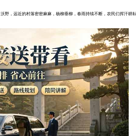
田沃野，远近的村落密密麻麻，杨柳垂柳，春雨持续不断，农民们挥汗耕