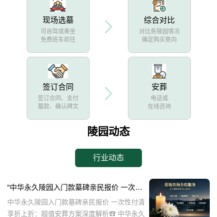
现场选墓
综合对比
可自驾或乘坐
对比各陵园情况
免费班车前往
确定购买意向
签订合同
安葬
签订合同、支付
电话或
墓款、确认碑文
在线咨询
陵园动态
行业动态
“中华永久陵园入门款墓碑亲民报价 一次性付清享折上折：超值安葬方案深度解析”
中华永久陵园入门款墓碑亲民报价 一次性付清
享折上折：超值安葬方案深度解析☎ 中华永久