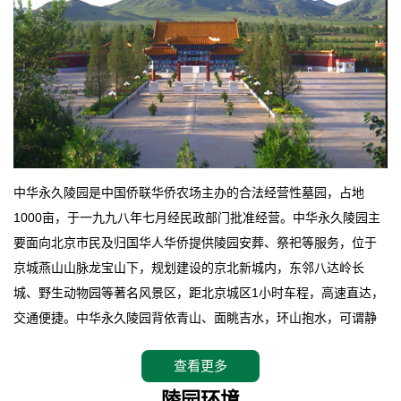
中华永久陵园是中国侨联华侨农场主办的合法经营性墓园，占地
1000亩，于一九九八年七月经民政部门批准经营。中华永久陵园主
要面向北京市民及归国华人华侨提供陵园安葬、祭祀等服务，位于
京城燕山山脉龙宝山下，规划建设的京北新城内，东邻八达岭长
城、野生动物园等著名风景区，距北京城区1小时车程，高速直达，
交通便捷。中华永久陵园背依青山、面眺吉水，环山抱水，可谓静
卧上风上水的京城龙脉之地，是一块皆佳的宝地，财丁双旺的福
查看更多
地。在总体设计上完全以中国传统文化作为前渠，由三条山脊环绕
而成，宛如一把太师椅，呈坐南朝北向，左青龙，右白虎，前朱
陵园环境