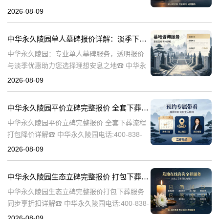
陵园电话:400-838-5063在人生的旅程中，我们
2026-08-09
总会面临生离死别的时刻。当亲人离世，选择
一个合适的安葬地点，
中华永久陵园单人墓碑报价详解：淡季下单享数千元优惠
中华永久陵园：专业单人墓碑服务，透明报价
与淡季优惠助力您选择理想安息之地☎ 中华永
久陵园电话:400-838-5063中华永久陵园，作为
2026-08-09
业界领先的陵园服务提供商，深知每一座墓碑
背后承载的深情与敬意。
中华永久陵园平价立碑完整报价 全套下葬流程打包降价详解
中华永久陵园平价立碑完整报价 全套下葬流程
打包降价详解☎ 中华永久陵园电话:400-838-
5063在人生的旅途中，每个人都会经历生老病
2026-08-09
死。当我们的亲人离开这个世界，留下的是无
尽的思念和缅怀。而中华
中华永久陵园生态立碑完整报价 打包下葬服务同步享折扣详解
中华永久陵园生态立碑完整报价打包下葬服务
同步享折扣详解☎ 中华永久陵园电话:400-838-
5063中华永久陵园作为国内知名的陵园之一，
2026-08-09