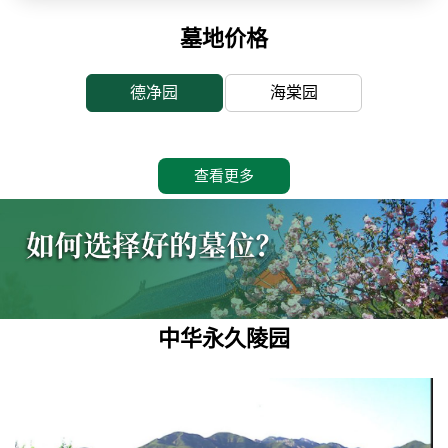
墓地价格
德净园
海棠园
查看更多
中华永久陵园