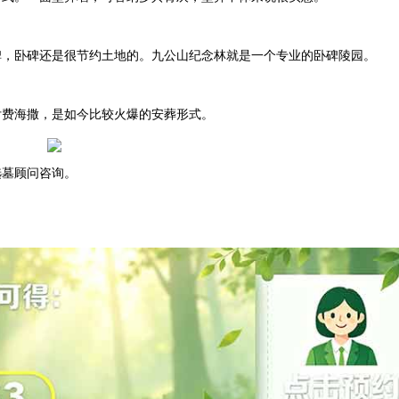
碑，卧碑还是很节约土地的。九公山纪念林就是一个专业的卧碑陵园。
付费海撒，是如今比较火爆的安葬形式。
选墓顾问咨询。