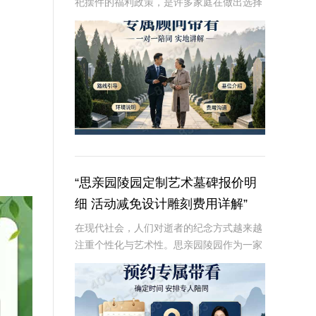
祀摆件的福利政策，是许多家庭在做出选择
时的重要考虑因素。本文将从专业角度深入
解析这些内容，为读者提供有价值、信息丰
富的信息。☎ 炎黄陵园电话:400-838-50
“思亲园陵园定制艺术墓碑报价明
细 活动减免设计雕刻费用详解”
在现代社会，人们对逝者的纪念方式越来越
注重个性化与艺术性。思亲园陵园作为一家
专业的陵园服务提供商，推出了定制艺术墓
碑服务，以满足客户对逝者的特殊纪念需
求。本文将详细介绍思亲园陵园定制艺术墓
碑的报价明细