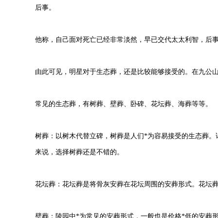
后事。
他称，自己面对死亡已经非常淡然，早已交代太太利智，后
由此可见，明星对于生态葬，还是比较能够接受的。在九公
常见的生态葬，有树葬、壁葬、卧碑、花坛葬、海葬等等。
树葬：以树木代替立碑，树葬是人们*为容易接受的生态葬。
来说，选择树葬还是不错的。
花坛葬：花坛葬是将骨灰安葬在花坛周围的安葬形式。花坛
壁葬：陵园中*为常见的安葬形式，一般也是价格*低的安葬