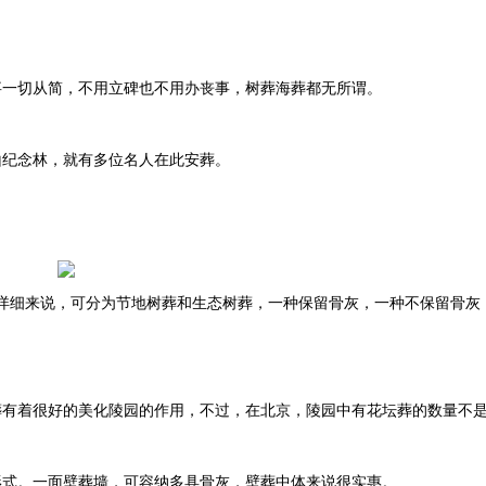
事一切从简，不用立碑也不用办丧事，树葬海葬都无所谓。
山纪念林，就有多位名人在此安葬。
详细来说，可分为节地树葬和生态树葬，一种保留骨灰，一种不保留骨灰
葬有着很好的美化陵园的作用，不过，在北京，陵园中有花坛葬的数量不
形式。一面壁葬墙，可容纳多具骨灰，壁葬中体来说很实惠。