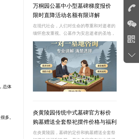
万桐园公墓中小型墓碑梯度报价
限时直降活动名额有限详解
在现代社会，人们对生命的尊重和对逝者的
缅怀愈发重视。公墓作为安息逝者的圣地，
其墓碑的选择不仅是对逝者的纪念，也是生
者情感的寄托。万桐园公墓作为一家知名的
大型公墓，一直致力于提供高品质、个性化
的墓碑服务
，总体
炎黄陵园传统中式墓碑官方标价
是很多。
购墓赠送全套祭祀摆件价格与福利
深度解析
在炎黄陵园，墓碑的定价和购墓赠送全套祭