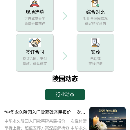
现场选墓
综合对比
可自驾或乘坐
对比各陵园情况
免费班车前往
确定购买意向
签订合同
安葬
签订合同、支付
电话或
墓款、确认碑文
在线咨询
陵园动态
行业动态
“中华永久陵园入门款墓碑亲民报价 一次性付清享折上折：超值安葬方案深度解析”
中华永久陵园入门款墓碑亲民报价 一次性付清
享折上折：超值安葬方案深度解析☎ 中华永久