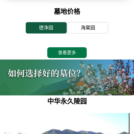
墓地价格
德净园
海棠园
查看更多
中华永久陵园