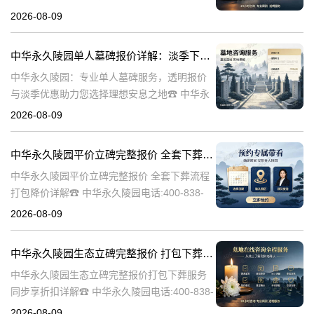
陵园电话:400-838-5063在人生的旅程中，我们
2026-08-09
总会面临生离死别的时刻。当亲人离世，选择
一个合适的安葬地点，
中华永久陵园单人墓碑报价详解：淡季下单享数千元优惠
中华永久陵园：专业单人墓碑服务，透明报价
与淡季优惠助力您选择理想安息之地☎ 中华永
久陵园电话:400-838-5063中华永久陵园，作为
2026-08-09
业界领先的陵园服务提供商，深知每一座墓碑
背后承载的深情与敬意。
中华永久陵园平价立碑完整报价 全套下葬流程打包降价详解
中华永久陵园平价立碑完整报价 全套下葬流程
打包降价详解☎ 中华永久陵园电话:400-838-
5063在人生的旅途中，每个人都会经历生老病
2026-08-09
死。当我们的亲人离开这个世界，留下的是无
尽的思念和缅怀。而中华
中华永久陵园生态立碑完整报价 打包下葬服务同步享折扣详解
中华永久陵园生态立碑完整报价打包下葬服务
同步享折扣详解☎ 中华永久陵园电话:400-838-
5063中华永久陵园作为国内知名的陵园之一，
2026-08-09