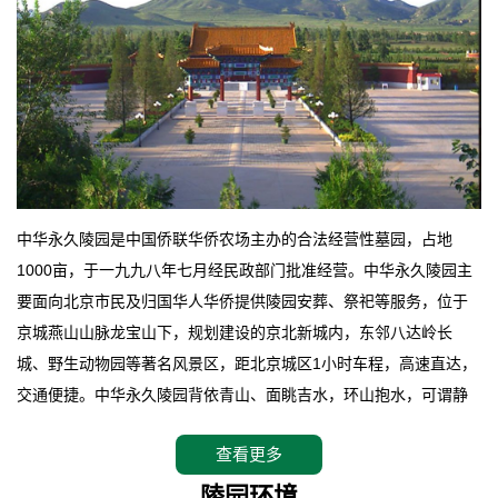
中华永久陵园是中国侨联华侨农场主办的合法经营性墓园，占地
1000亩，于一九九八年七月经民政部门批准经营。中华永久陵园主
要面向北京市民及归国华人华侨提供陵园安葬、祭祀等服务，位于
京城燕山山脉龙宝山下，规划建设的京北新城内，东邻八达岭长
城、野生动物园等著名风景区，距北京城区1小时车程，高速直达，
交通便捷。中华永久陵园背依青山、面眺吉水，环山抱水，可谓静
卧上风上水的京城龙脉之地，是一块皆佳的宝地，财丁双旺的福
查看更多
地。在总体设计上完全以中国传统文化作为前渠，由三条山脊环绕
而成，宛如一把太师椅，呈坐南朝北向，左青龙，右白虎，前朱
陵园环境