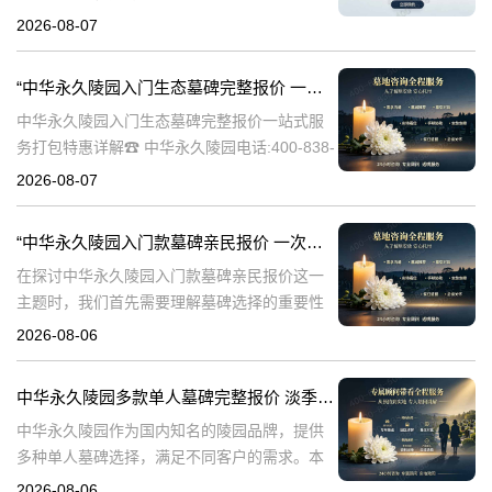
838-5063随着人们对身后事的关注度提升，选
2026-08-07
择一个环保且经济的陵园及墓碑成为许多家庭
的考虑。中华永久陵园，作
“中华永久陵园入门生态墓碑完整报价 一站式服务打包特惠详解”
中华永久陵园入门生态墓碑完整报价一站式服
务打包特惠详解☎ 中华永久陵园电话:400-838-
5063中华永久陵园作为国内知名的陵园之一，
2026-08-07
一直致力于提供高品质、个性化的墓碑服务。
生态墓碑作为一种环保、
“中华永久陵园入门款墓碑亲民报价 一次性付清享折上折：超值优惠与便捷选择的完美结合”
在探讨中华永久陵园入门款墓碑亲民报价这一
主题时，我们首先需要理解墓碑选择的重要性
及其对逝者与生者的影响。墓碑不仅是对逝者
2026-08-06
的纪念，也是对生者情感的寄托。因此，选择
一款既符合预算又具有纪念意义的墓碑显得尤
中华永久陵园多款单人墓碑完整报价 淡季下单直降数千元详解
中华永久陵园作为国内知名的陵园品牌，提供
多种单人墓碑选择，满足不同客户的需求。本
文将详细介绍中华永久陵园多款单人墓碑的完
2026-08-06