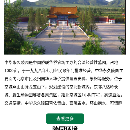
中华永久陵园是中国侨联华侨农场主办的合法经营性墓园，占地
1000亩，于一九九八年七月经民政部门批准经营。中华永久陵园主
要面向北京市民及归国华人华侨提供陵园安葬、祭祀等服务，位于
京城燕山山脉龙宝山下，规划建设的京北新城内，东邻八达岭长
城、野生动物园等著名风景区，距北京城区1小时车程，高速直达，
交通便捷。中华永久陵园背依青山、面眺吉水，环山抱水，可谓静
卧上风上水的京城龙脉之地，是一块皆佳的宝地，财丁双旺的福
查看更多
地。在总体设计上完全以中国传统文化作为前渠，由三条山脊环绕
而成，宛如一把太师椅，呈坐南朝北向，左青龙，右白虎，前朱
陵园环境