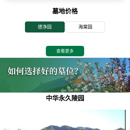
墓地价格
德净园
海棠园
查看更多
中华永久陵园