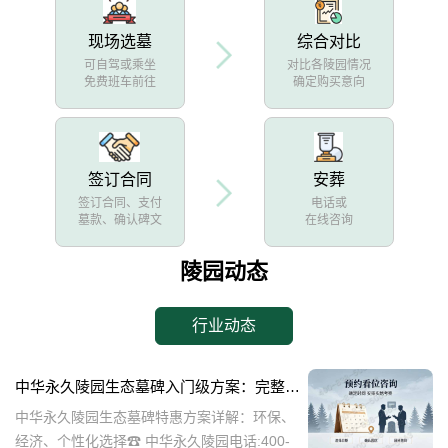
现场选墓
综合对比
可自驾或乘坐
对比各陵园情况
免费班车前往
确定购买意向
签订合同
安葬
签订合同、支付
电话或
墓款、确认碑文
在线咨询
陵园动态
行业动态
中华永久陵园生态墓碑入门级方案：完整报价与一站式服务打包特惠解析
中华永久陵园生态墓碑特惠方案详解：环保、
经济、个性化选择☎ 中华永久陵园电话:400-