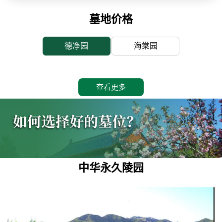
墓地价格
德净园
海棠园
查看更多
中华永久陵园