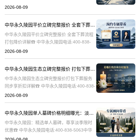
久陵园电话:400-838-5063中华永久陵园，作为
2026-08-09
业界领先的陵园服务提供商，深知每一座墓碑
背后承载的深情与敬意。
中华永久陵园平价立碑完整报价 全套下葬流程打包降价详解
中华永久陵园平价立碑完整报价 全套下葬流程
打包降价详解☎ 中华永久陵园电话:400-838-
5063在人生的旅途中，每个人都会经历生老病
2026-08-09
死。当我们的亲人离开这个世界，留下的是无
尽的思念和缅怀。而中华
中华永久陵园生态立碑完整报价 打包下葬服务同步享折扣详解
中华永久陵园生态立碑完整报价打包下葬服务
同步享折扣详解☎ 中华永久陵园电话:400-838-
5063中华永久陵园作为国内知名的陵园之一，
2026-08-09
一直致力于为用户提供高品质的殡葬服务。生
态立碑作为一种新型的殡
中华永久陵园单人墓碑价格明细曝光：淡季下单立省数千，限时优惠深度解析
中华永久陵园：精选单人墓碑，尊享淡季限时
优惠☎ 中华永久陵园电话:400-838-5063中华
永久陵园，作为国内知名的陵园品牌，始终以
2026-08-08