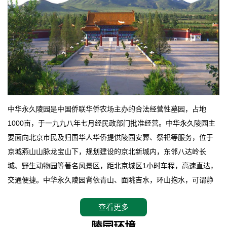
中华永久陵园是中国侨联华侨农场主办的合法经营性墓园，占地
1000亩，于一九九八年七月经民政部门批准经营。中华永久陵园主
要面向北京市民及归国华人华侨提供陵园安葬、祭祀等服务，位于
京城燕山山脉龙宝山下，规划建设的京北新城内，东邻八达岭长
城、野生动物园等著名风景区，距北京城区1小时车程，高速直达，
交通便捷。中华永久陵园背依青山、面眺吉水，环山抱水，可谓静
卧上风上水的京城龙脉之地，是一块皆佳的宝地，财丁双旺的福
查看更多
地。在总体设计上完全以中国传统文化作为前渠，由三条山脊环绕
而成，宛如一把太师椅，呈坐南朝北向，左青龙，右白虎，前朱
陵园环境