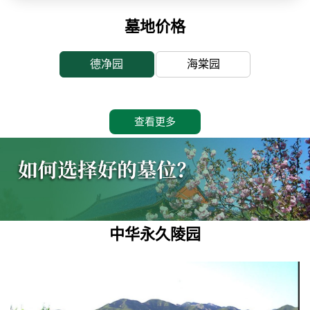
墓地价格
德净园
海棠园
查看更多
中华永久陵园