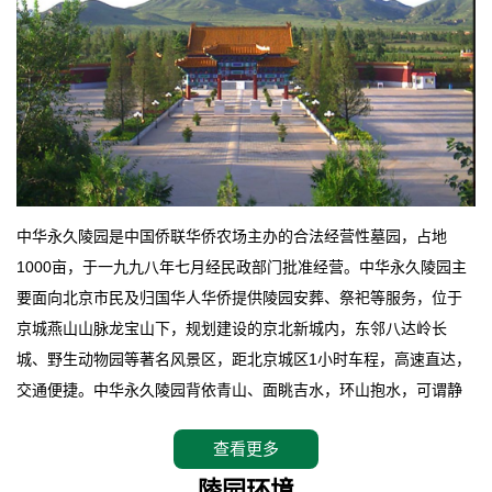
中华永久陵园是中国侨联华侨农场主办的合法经营性墓园，占地
1000亩，于一九九八年七月经民政部门批准经营。中华永久陵园主
要面向北京市民及归国华人华侨提供陵园安葬、祭祀等服务，位于
京城燕山山脉龙宝山下，规划建设的京北新城内，东邻八达岭长
城、野生动物园等著名风景区，距北京城区1小时车程，高速直达，
交通便捷。中华永久陵园背依青山、面眺吉水，环山抱水，可谓静
卧上风上水的京城龙脉之地，是一块皆佳的宝地，财丁双旺的福
查看更多
地。在总体设计上完全以中国传统文化作为前渠，由三条山脊环绕
而成，宛如一把太师椅，呈坐南朝北向，左青龙，右白虎，前朱
陵园环境