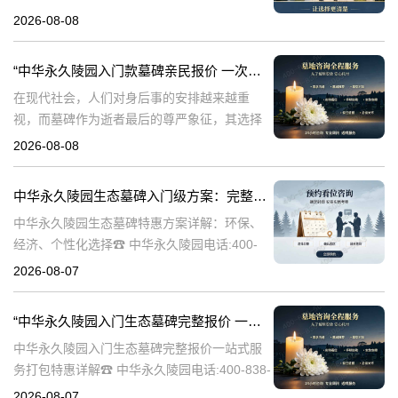
永久陵园，作为国内知名的陵园品牌，始终以
2026-08-08
提供高品质的墓碑产品和服务为己任。本文将
全面解析中华永久陵园多款
“中华永久陵园入门款墓碑亲民报价 一次性付清享折上折：超值优惠与便捷选择的完美结合”
在现代社会，人们对身后事的安排越来越重
视，而墓碑作为逝者最后的尊严象征，其选择
与设计也变得尤为重要。中华永久陵园作为中
2026-08-08
国领先的陵园品牌，始终致力于为家属提供高
品质、个性化的墓碑选择，同时注重亲民价格
中华永久陵园生态墓碑入门级方案：完整报价与一站式服务打包特惠解析
和
中华永久陵园生态墓碑特惠方案详解：环保、
经济、个性化选择☎ 中华永久陵园电话:400-
838-5063随着人们对身后事的关注度提升，选
2026-08-07
择一个环保且经济的陵园及墓碑成为许多家庭
的考虑。中华永久陵园，作
“中华永久陵园入门生态墓碑完整报价 一站式服务打包特惠详解”
中华永久陵园入门生态墓碑完整报价一站式服
务打包特惠详解☎ 中华永久陵园电话:400-838-
5063中华永久陵园作为国内知名的陵园之一，
2026-08-07