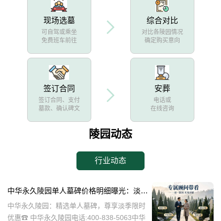
现场选墓
综合对比
可自驾或乘坐
对比各陵园情况
免费班车前往
确定购买意向
签订合同
安葬
签订合同、支付
电话或
墓款、确认碑文
在线咨询
陵园动态
行业动态
中华永久陵园单人墓碑价格明细曝光：淡季下单立省数千，限时优惠深度解析
中华永久陵园：精选单人墓碑，尊享淡季限时
优惠☎ 中华永久陵园电话:400-838-5063中华