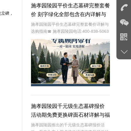
施孝园陵园平价生态墓碑完整套餐
统立碑，
价 刻字绿化全部包含在内详解与
选购指南
施孝园陵园平价生态墓碑完整套餐价详解与
选购指南☎ 施孝园陵园电话:400-838-5063
在现代社会，人们对逝者的纪念方式越来越
注重环保和个性化。施孝园陵园提供的平价
生态墓碑完整套餐，正是顺应这一趋
施孝园陵园千元级生态墓碑报价
活动期免费更换碑面石材详解与福
利分析
施孝园陵园推出的千元级生态墓碑报价活