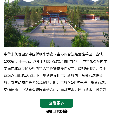
中华永久陵园是中国侨联华侨农场主办的合法经营性墓园，占地
1000亩，于一九九八年七月经民政部门批准经营。中华永久陵园主
要面向北京市民及归国华人华侨提供陵园安葬、祭祀等服务，位于
京城燕山山脉龙宝山下，规划建设的京北新城内，东邻八达岭长
城、野生动物园等著名风景区，距北京城区1小时车程，高速直达，
交通便捷。中华永久陵园背依青山、面眺吉水，环山抱水，可谓静
卧上风上水的京城龙脉之地，是一块皆佳的宝地，财丁双旺的福
查看更多
地。在总体设计上完全以中国传统文化作为前渠，由三条山脊环绕
而成，宛如一把太师椅，呈坐南朝北向，左青龙，右白虎，前朱
陵园环境