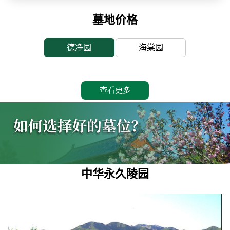
墓地价格
德净园
海棠园
查看更多
中华永久陵园