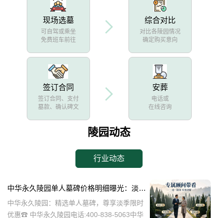
现场选墓
综合对比
可自驾或乘坐
对比各陵园情况
免费班车前往
确定购买意向
签订合同
安葬
签订合同、支付
电话或
墓款、确认碑文
在线咨询
陵园动态
行业动态
中华永久陵园单人墓碑价格明细曝光：淡季下单立省数千，限时优惠深度解析
中华永久陵园：精选单人墓碑，尊享淡季限时
优惠☎ 中华永久陵园电话:400-838-5063中华