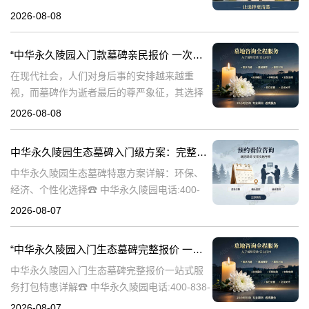
永久陵园，作为国内知名的陵园品牌，始终以
2026-08-08
提供高品质的墓碑产品和服务为己任。本文将
全面解析中华永久陵园多款
“中华永久陵园入门款墓碑亲民报价 一次性付清享折上折：超值优惠与便捷选择的完美结合”
在现代社会，人们对身后事的安排越来越重
视，而墓碑作为逝者最后的尊严象征，其选择
与设计也变得尤为重要。中华永久陵园作为中
2026-08-08
国领先的陵园品牌，始终致力于为家属提供高
品质、个性化的墓碑选择，同时注重亲民价格
中华永久陵园生态墓碑入门级方案：完整报价与一站式服务打包特惠解析
和
中华永久陵园生态墓碑特惠方案详解：环保、
经济、个性化选择☎ 中华永久陵园电话:400-
838-5063随着人们对身后事的关注度提升，选
2026-08-07
择一个环保且经济的陵园及墓碑成为许多家庭
的考虑。中华永久陵园，作
“中华永久陵园入门生态墓碑完整报价 一站式服务打包特惠详解”
中华永久陵园入门生态墓碑完整报价一站式服
务打包特惠详解☎ 中华永久陵园电话:400-838-
5063中华永久陵园作为国内知名的陵园之一，
2026-08-07