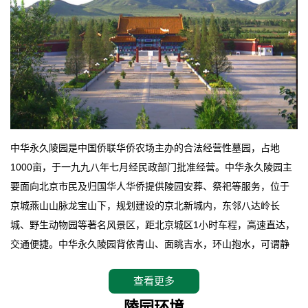
中华永久陵园是中国侨联华侨农场主办的合法经营性墓园，占地
1000亩，于一九九八年七月经民政部门批准经营。中华永久陵园主
要面向北京市民及归国华人华侨提供陵园安葬、祭祀等服务，位于
京城燕山山脉龙宝山下，规划建设的京北新城内，东邻八达岭长
城、野生动物园等著名风景区，距北京城区1小时车程，高速直达，
交通便捷。中华永久陵园背依青山、面眺吉水，环山抱水，可谓静
卧上风上水的京城龙脉之地，是一块皆佳的宝地，财丁双旺的福
查看更多
地。在总体设计上完全以中国传统文化作为前渠，由三条山脊环绕
而成，宛如一把太师椅，呈坐南朝北向，左青龙，右白虎，前朱
陵园环境