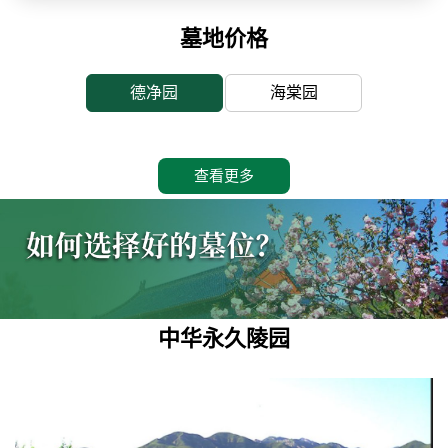
墓地价格
德净园
海棠园
查看更多
中华永久陵园