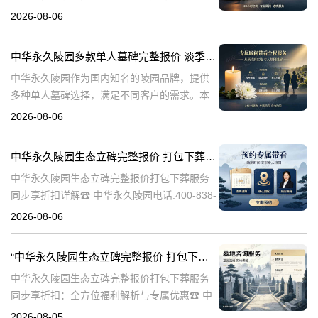
及其对逝者与生者的影响。墓碑不仅是对逝者
2026-08-06
的纪念，也是对生者情感的寄托。因此，选择
一款既符合预算又具有纪念意义的墓碑显得尤
中华永久陵园多款单人墓碑完整报价 淡季下单直降数千元详解
中华永久陵园作为国内知名的陵园品牌，提供
多种单人墓碑选择，满足不同客户的需求。本
文将详细介绍中华永久陵园多款单人墓碑的完
2026-08-06
整报价，并解释淡季下单直降数千元的优惠政
策，帮助消费者做出明智的选择。☎ 中华永
中华永久陵园生态立碑完整报价 打包下葬服务同步享折扣详解
中华永久陵园生态立碑完整报价打包下葬服务
同步享折扣详解☎ 中华永久陵园电话:400-838-
5063在现代社会，人们对死亡和身后事的规划
2026-08-06
越来越重视。中华永久陵园作为国内知名的陵
园品牌，提供了一系列生
“中华永久陵园生态立碑完整报价 打包下葬服务同步享折扣：全方位福利解析与专属优惠”
中华永久陵园生态立碑完整报价打包下葬服务
同步享折扣：全方位福利解析与专属优惠☎ 中
华永久陵园电话:400-838-5063在现代社会，人
2026-08-05