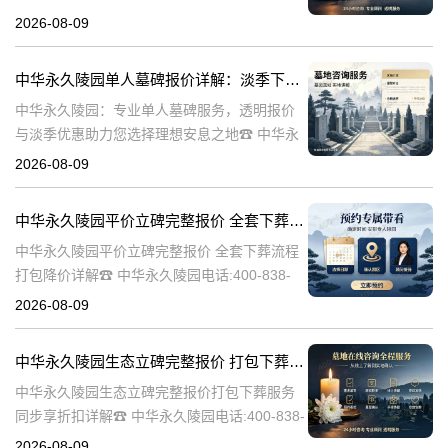
陵园电话:400-838-5063在人生的旅程中，我们
2026-08-09
总会面临生离死别的时刻。当亲人离世，选择
一个合适的安葬地点，
中华永久陵园单人墓碑报价详解：淡季下单享数千元优惠
中华永久陵园：专业单人墓碑服务，透明报价
与淡季优惠助力您选择理想安息之地☎ 中华永
久陵园电话:400-838-5063中华永久陵园，作为
2026-08-09
业界领先的陵园服务提供商，深知每一座墓碑
背后承载的深情与敬意。
中华永久陵园平价立碑完整报价 全套下葬流程打包降价详解
中华永久陵园平价立碑完整报价 全套下葬流程
打包降价详解☎ 中华永久陵园电话:400-838-
5063在人生的旅途中，每个人都会经历生老病
2026-08-09
死。当我们的亲人离开这个世界，留下的是无
尽的思念和缅怀。而中华
中华永久陵园生态立碑完整报价 打包下葬服务同步享折扣详解
中华永久陵园生态立碑完整报价打包下葬服务
同步享折扣详解☎ 中华永久陵园电话:400-838-
5063中华永久陵园作为国内知名的陵园之一，
2026-08-09