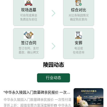
现场选墓
综合对比
可自驾或乘坐
对比各陵园情况
免费班车前往
确定购买意向
签订合同
安葬
签订合同、支付
电话或
墓款、确认碑文
在线咨询
陵园动态
行业动态
“中华永久陵园入门款墓碑亲民报价 一次性付清享折上折：超值安葬方案深度解析”
中华永久陵园入门款墓碑亲民报价 一次性付清
享折上折：超值安葬方案深度解析☎ 中华永久