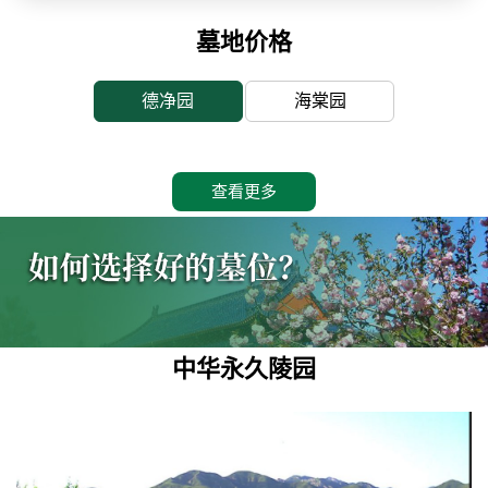
墓地价格
德净园
海棠园
查看更多
中华永久陵园