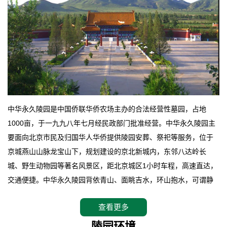
中华永久陵园是中国侨联华侨农场主办的合法经营性墓园，占地
1000亩，于一九九八年七月经民政部门批准经营。中华永久陵园主
要面向北京市民及归国华人华侨提供陵园安葬、祭祀等服务，位于
京城燕山山脉龙宝山下，规划建设的京北新城内，东邻八达岭长
城、野生动物园等著名风景区，距北京城区1小时车程，高速直达，
交通便捷。中华永久陵园背依青山、面眺吉水，环山抱水，可谓静
卧上风上水的京城龙脉之地，是一块皆佳的宝地，财丁双旺的福
查看更多
地。在总体设计上完全以中国传统文化作为前渠，由三条山脊环绕
而成，宛如一把太师椅，呈坐南朝北向，左青龙，右白虎，前朱
陵园环境