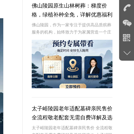
佛山陵园原生山林树葬：梯度价
格，绿植补种全免，详解优惠福利
佛山陵园，作为一家专注于提供高品质殡葬
服务的机构，始终致力于为家属营造一个庄
严、宁静的安息之地。随着环保和自然理念
的深入人心，佛山陵园积极响应时代需求，
推出了独具特色的原生山林树葬墓碑梯度价
格政策，以
太子峪陵园老年适配墓碑亲民售价
全流程敬老配套无需自费详解及选
购指南
太子峪陵园老年适配墓碑亲民售价 全流程敬