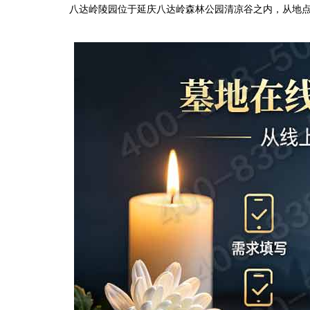
八达岭陵园
位于延庆八达岭森林公园清凉谷之内，从地