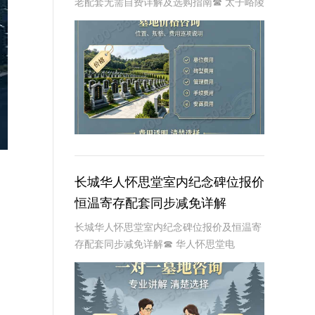
老配套无需自费详解及选购指南☎ 太子峪陵
园电话:400-838-5063在生命的旅程中，每
个人都会面临生老病死的自然规律。当我们
的亲人离开这个世界，选择一个合
长城华人怀思堂室内纪念碑位报价
恒温寄存配套同步减免详解
长城华人怀思堂室内纪念碑位报价及恒温寄
存配套同步减免详解☎ 华人怀思堂电
话:400-838-5063一、引言随着社会的发展
和人们生活水平的提高，对逝者的纪念和缅
怀方式也在不断演变。长城华人怀思堂作