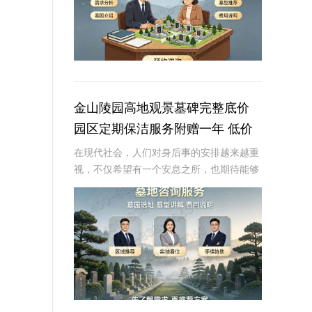
金山陵园高地观景墓碑完整底价
园区定期保洁服务附赠一年 低价
福利详解
在现代社会，人们对身后事的安排越来越重
视，不仅希望有一个安息之所，也期待能够
给逝者留下一个有尊严的纪念。金山陵园作
为国内知名的陵园之一，其提供的各种墓碑
和服务受到了广泛关注。本文将深入探讨金
山陵园高地