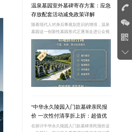
温泉墓园室外墓碑寄存方案：应急
存放配套活动减免政策详解
随着现代人对身后事规划意识的增强，温泉
墓园这一创新性墓园形式正逐渐走进公众视
野。温泉墓园不仅营造了宁静祥和的环境氛
围，更通过一系列贴心设施，如室外墓碑寄
存区、应急遗体临时存放服务等，为家属提
供极大便利
“中华永久陵园入门款墓碑亲民报
价 一次性付清享折上折：超值优
惠与便捷选择的完美结合”
在探讨中华永久陵园入门款墓碑亲民报价这