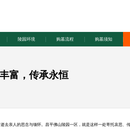
陵园环境
购墓流程
购墓须知
丰富，传承永恒
对逝去亲人的思念与缅怀。昌平
佛山陵园
一区，就是这样一处寄托哀思、