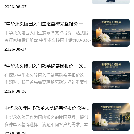
838-5063随着人们对身后事的关注度提升，选
2026-08-07
择一个环保且经济的陵园及墓碑成为许多家庭
的考虑。中华永久陵园，作
“中华永久陵园入门生态墓碑完整报价 一站式服务打包特惠详解”
中华永久陵园入门生态墓碑完整报价一站式服
务打包特惠详解☎ 中华永久陵园电话:400-838-
5063中华永久陵园作为国内知名的陵园之一，
2026-08-07
一直致力于提供高品质、个性化的墓碑服务。
生态墓碑作为一种环保、
“中华永久陵园入门款墓碑亲民报价 一次性付清享折上折：超值优惠与便捷选择的完美结合”
在探讨中华永久陵园入门款墓碑亲民报价这一
主题时，我们首先需要理解墓碑选择的重要性
及其对逝者与生者的影响。墓碑不仅是对逝者
2026-08-06
的纪念，也是对生者情感的寄托。因此，选择
一款既符合预算又具有纪念意义的墓碑显得尤
中华永久陵园多款单人墓碑完整报价 淡季下单直降数千元详解
中华永久陵园作为国内知名的陵园品牌，提供
多种单人墓碑选择，满足不同客户的需求。本
文将详细介绍中华永久陵园多款单人墓碑的完
2026-08-06