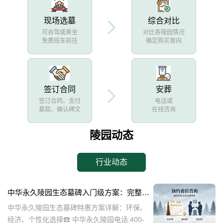
现场选墓
综合对比
可自驾或乘坐
对比各陵园情况
免费班车前往
确定购买意向
签订合同
安葬
签订合同、支付
电话或
墓款、确认碑文
在线咨询
陵园动态
行业动态
中华永久陵园生态墓碑入门级方案：完整报价与一站式服务打包特惠解析
中华永久陵园生态墓碑特惠方案详解：环保、
经济、个性化选择☎ 中华永久陵园电话:400-