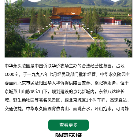
中华永久陵园是中国侨联华侨农场主办的合法经营性墓园，占地
1000亩，于一九九八年七月经民政部门批准经营。中华永久陵园主
要面向北京市民及归国华人华侨提供陵园安葬、祭祀等服务，位于
京城燕山山脉龙宝山下，规划建设的京北新城内，东邻八达岭长
城、野生动物园等著名风景区，距北京城区1小时车程，高速直达，
交通便捷。中华永久陵园背依青山、面眺吉水，环山抱水，可谓静
卧上风上水的京城龙脉之地，是一块皆佳的宝地，财丁双旺的福
查看更多
地。在总体设计上完全以中国传统文化作为前渠，由三条山脊环绕
而成，宛如一把太师椅，呈坐南朝北向，左青龙，右白虎，前朱
陵园环境