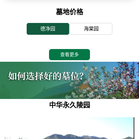
墓地价格
德净园
海棠园
查看更多
中华永久陵园